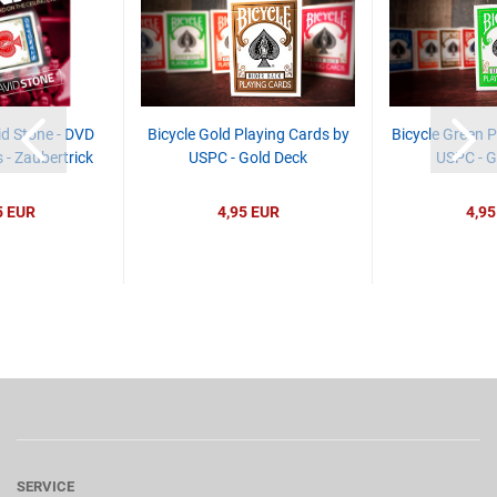
id Stone - DVD
Bicycle Gold Playing Cards by
Bicycle Green P
- Zaubertrick
USPC - Gold Deck
USPC - G
5 EUR
4,95 EUR
4,95
SERVICE