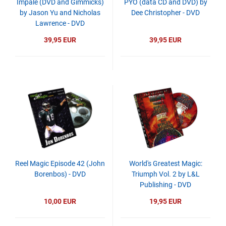
Impale (DVD and Gimmicks)
PYO (data CD and DVD) by
by Jason Yu and Nicholas
Dee Christopher - DVD
Lawrence - DVD
39,95 EUR
39,95 EUR
Reel Magic Episode 42 (John
World's Greatest Magic:
Borenbos) - DVD
Triumph Vol. 2 by L&L
Publishing - DVD
10,00 EUR
19,95 EUR