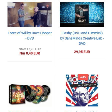
Force of Will by Dave Hooper
Flashy (DVD and Gimmick)
- DVD
by SansMinds Creative Lab -
DVD
Statt 17,95 EUR
29,95 EUR
Nur 8,40 EUR
-44%