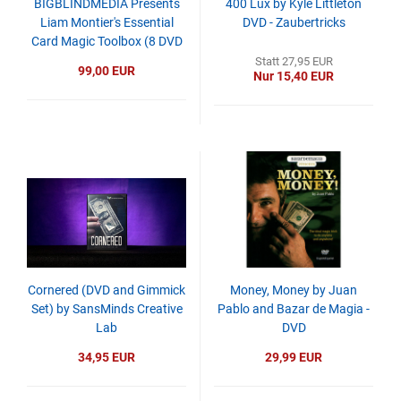
BIGBLINDMEDIA Presents
400 Lux by Kyle Littleton
Liam Montier's Essential
DVD - Zaubertricks
Card Magic Toolbox (8 DVD
set) - DVD
Statt 27,95 EUR
99,00 EUR
Nur 15,40 EUR
Cornered (DVD and Gimmick
Money, Money by Juan
Set) by SansMinds Creative
Pablo and Bazar de Magia -
Lab
DVD
34,95 EUR
29,99 EUR