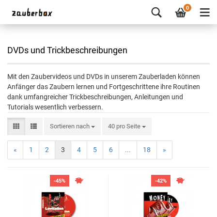
0
DVDs und Trickbeschreibungen
Mit den Zaubervideos und DVDs in unserem Zauberladen können
Anfänger das Zaubern lernen und Fortgeschrittene ihre Routinen
dank umfangreicher Trickbeschreibungen, Anleitungen und
Tutorials wesentlich verbessern.
Sortieren nach
40 pro Seite
«
1
2
3
4
5
6
...
18
»
-45%
-42%