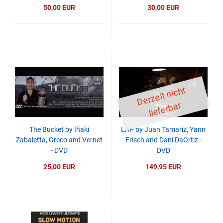
50,00 EUR
30,00 EUR
D
er
z
eit
ni
c
ht
li
ef
er
b
ar
The Bucket by Iñaki
LAP by Juan Tamariz, Yann
Zabaletta, Greco and Vernet
Frisch and Dani DaOrtiz -
- DVD
DVD
25,00 EUR
149,95 EUR