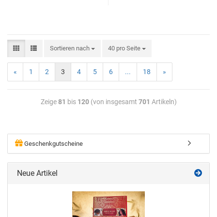
Sortieren nach
40 pro Seite
«
1
2
3
4
5
6
...
18
»
Zeige
81
bis
120
(von insgesamt
701
Artikeln)
Geschenkgutscheine
Neue Artikel