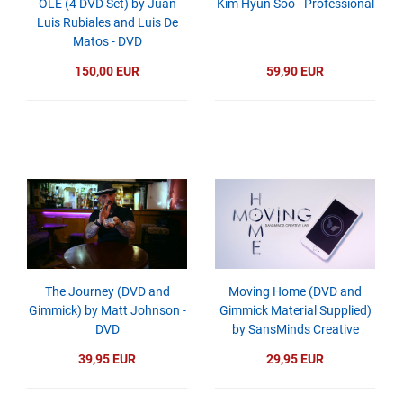
OLÉ (4 DVD Set) by Juan
Kim Hyun Soo - Professional
Luis Rubiales and Luis De
Matos - DVD
150,00 EUR
59,90 EUR
The Journey (DVD and
Moving Home (DVD and
Gimmick) by Matt Johnson -
Gimmick Material Supplied)
DVD
by SansMinds Creative
Labs- DVD
39,95 EUR
29,95 EUR