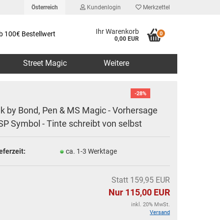
Österreich
Kundenlogin
Merkzettel
Ihr Warenkorb
b 100€ Bestellwert
0
0,00 EUR
Street Magic
Weitere
-28%
nk by Bond, Pen & MS Magic - Vorhersage
SP Symbol - Tinte schreibt von selbst
erstellen
eferzeit:
ca. 1-3 Werktage
rt vergessen?
Statt 159,95 EUR
Nur 115,00 EUR
inkl. 20% MwSt.
Versand