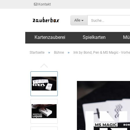
Kontakt
Alle
Kartenzauberei
Spielkarten
Mü
»
»
Startseite
Bühne
Ink by Bond, Pen & MS Magic - Vorhe