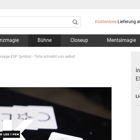
Lieferland
Kostenlose
Lieferung a
nzmagie
Bühne
Closeup
Mentalmagie
rsage ESP Symbol - Tinte schreibt von selbst
I
E
Konto 
Li
Passwo