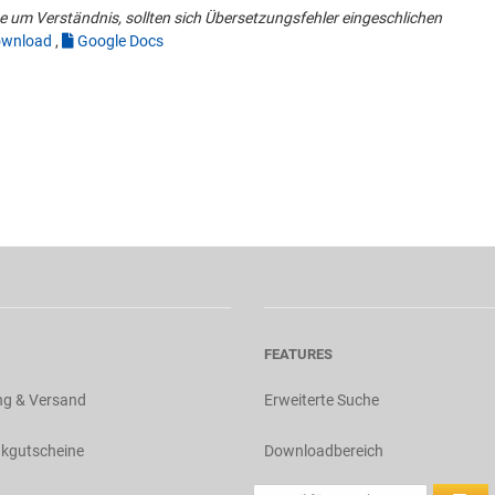
 um Verständnis, sollten sich Übersetzungsfehler eingeschlichen
wnload
,
Google Docs
FEATURES
ng & Versand
Erweiterte Suche
kgutscheine
Downloadbereich