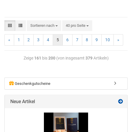
Sortieren nach
40 pro Seite
«
1
2
3
4
5
6
7
8
9
10
»
Zeige
161
bis
200
(von insgesamt
379
Artikeln)
Geschenkgutscheine
Neue Artikel