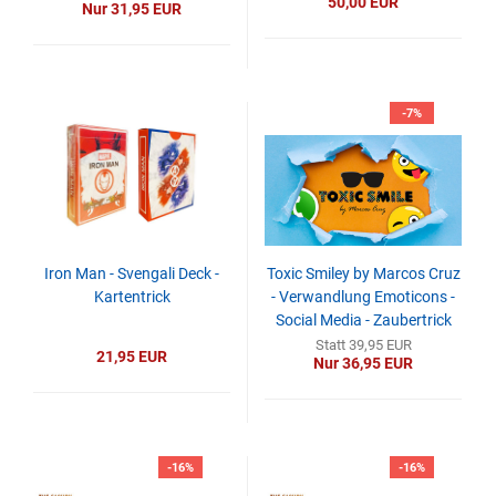
50,00 EUR
Nur 31,95 EUR
-7%
Iron Man - Svengali Deck -
Toxic Smiley by Marcos Cruz
Kartentrick
- Verwandlung Emoticons -
Social Media - Zaubertrick
Statt 39,95 EUR
21,95 EUR
Nur 36,95 EUR
-16%
-16%