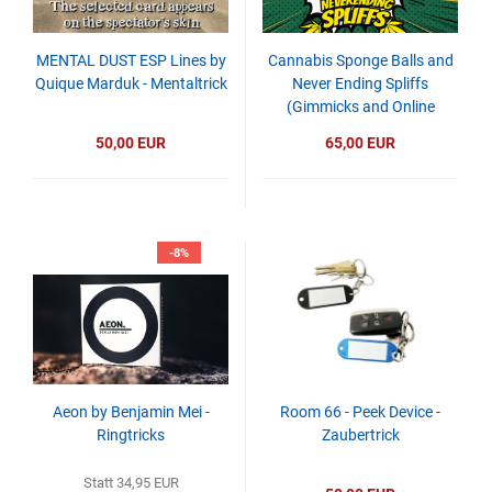
MENTAL DUST ESP Lines by
Cannabis Sponge Balls and
Quique Marduk - Mentaltrick
Never Ending Spliffs
(Gimmicks and Online
Instructions) by Adam
50,00 EUR
65,00 EUR
Wilber
-8%
Aeon by Benjamin Mei -
Room 66 - Peek Device -
Ringtricks
Zaubertrick
Statt 34,95 EUR