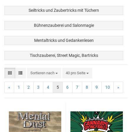
Seiltricks und Zaubertricks mit Tüchern
Bühnenzauberei und Salonmagie
Mentaltricks und Gedankenlesen
Tischzauberei, Street Magic, Bartricks
Sortieren nach
40 pro Seite
«
1
2
3
4
5
6
7
8
9
10
»