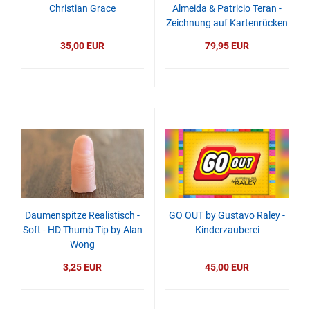
Christian Grace
Almeida & Patricio Teran -
Zeichnung auf Kartenrücken
zu 3D Ojekt -
35,00 EUR
79,95 EUR
Verwandlungstrick
Daumenspitze Realistisch -
GO OUT by Gustavo Raley -
Soft - HD Thumb Tip by Alan
Kinderzauberei
Wong
3,25 EUR
45,00 EUR