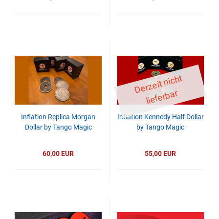
D
er
z
eit
ni
c
ht
li
ef
er
b
ar
Inflation Replica Morgan
Inflation Kennedy Half Dollar
Dollar by Tango Magic
by Tango Magic
60,00 EUR
55,00 EUR