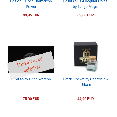
Edition) Super Chameleon
Dollar (plus 4 Regular Coins)
Power
by Tango Magic
99,95 EUR
89,00 EUR
D
er
z
eit
ni
c
ht
li
ef
er
b
ar
ProKito by Brian Watson
Bottle Pocket by Chatelain &
Urbain
75,00 EUR
44,90 EUR