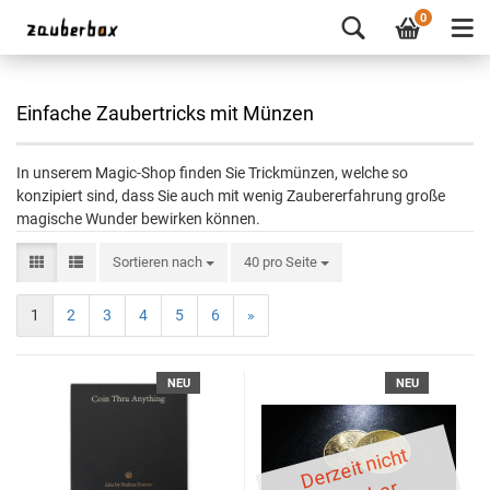
0
Einfache Zaubertricks mit Münzen
In unserem Magic-Shop finden Sie Trickmünzen, welche so
konzipiert sind, dass Sie auch mit wenig Zaubererfahrung große
magische Wunder bewirken können.
Sortieren nach
40 pro Seite
1
2
3
4
5
6
»
NEU
NEU
D
er
z
eit
ni
c
ht
li
ef
er
b