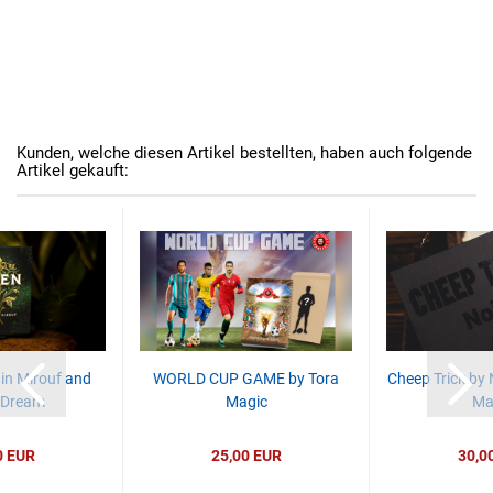
Kunden, welche diesen Artikel bestellten, haben auch folgende
Artikel gekauft:
in Mirouf and
WORLD CUP GAME by Tora
Cheep Trick by
 Dream
Magic
Ma
0 EUR
25,00 EUR
30,0