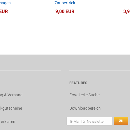
sagen...
Zaubertrick
 EUR
9,00 EUR
3,
FEATURES
ng & Versand
Erweiterte Suche
kgutscheine
Downloadbereich
 erklären