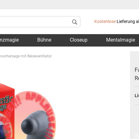
Lieferland
Kostenlose
Lieferung a
nzmagie
Bühne
Closeup
Mentalmagie
nvorhersage mit Reiseventilator
F
R
Konto 
Li
Passwo