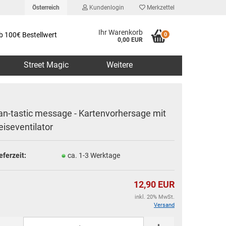
Österreich
Kundenlogin
Merkzettel
Ihr Warenkorb
b 100€ Bestellwert
0
0,00 EUR
Street Magic
Weitere
an-tastic message - Kartenvorhersage mit
eiseventilator
erstellen
eferzeit:
ca. 1-3 Werktage
rt vergessen?
12,90 EUR
inkl. 20% MwSt.
Versand