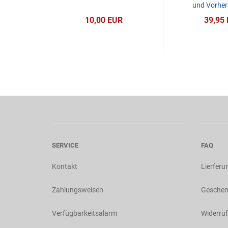
und Vorher
R
10,00 EUR
39,95
SERVICE
FAQ
Kontakt
Lierferu
Zahlungsweisen
Geschen
Verfügbarkeitsalarm
Widerruf