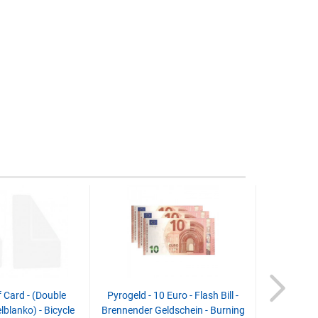
Card - (Double
Pyrogeld - 10 Euro - Flash Bill -
Pyrogeld -
lblanko) - Bicycle
Brennender Geldschein - Burning
Brennender