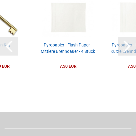
n Key
Pyropapier - Flash Paper -
Pyropapier - 
Mittlere Brenndauer - 4 Stück
Kurze Brennda
0 EUR
7,50 EUR
7,50