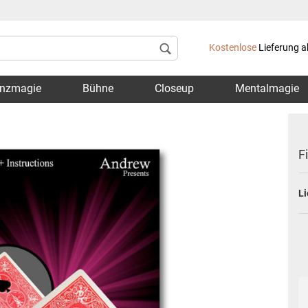
Lieferland
Kostenlose
Lieferung a
nzmagie
Bühne
Closeup
Mentalmagie
F
Li
Konto 
Passwo