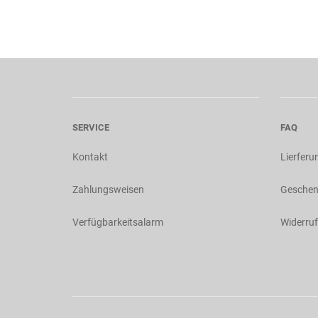
SERVICE
FAQ
Kontakt
Lierferu
Zahlungsweisen
Geschen
Verfügbarkeitsalarm
Widerruf