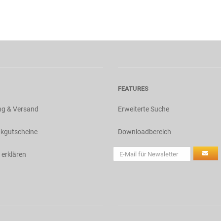
FEATURES
ng & Versand
Erweiterte Suche
kgutscheine
Downloadbereich
 erklären