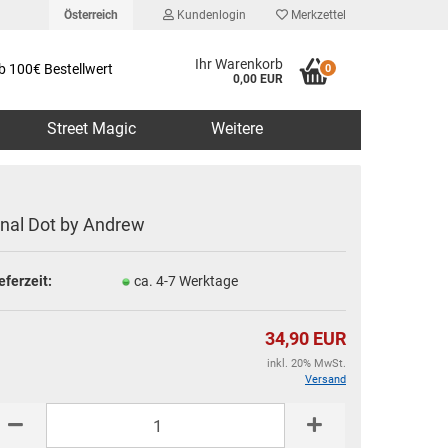
Österreich
Kundenlogin
Merkzettel
Ihr Warenkorb
b 100€ Bestellwert
0
0,00 EUR
Street Magic
Weitere
inal Dot by Andrew
eferzeit:
ca. 4-7 Werktage
erstellen
rt vergessen?
34,90 EUR
inkl. 20% MwSt.
Versand