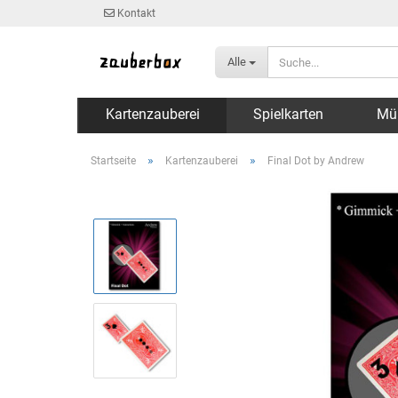
Kontakt
Alle
Kartenzauberei
Spielkarten
Mü
»
»
Startseite
Kartenzauberei
Final Dot by Andrew