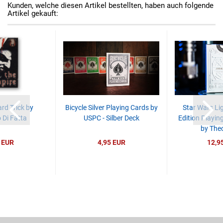
Kunden, welche diesen Artikel bestellten, haben auch folgende
Artikel gekauft:
rd Trick by
Bicycle Silver Playing Cards by
Star Wars Lig
 Di Fatta
USPC - Silber Deck
Edition Playin
by Theo
 EUR
4,95 EUR
12,9