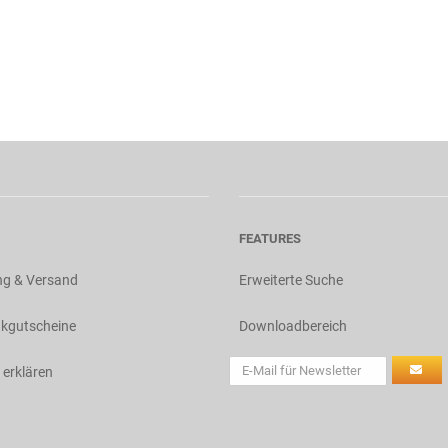
FEATURES
ng & Versand
Erweiterte Suche
kgutscheine
Downloadbereich
 erklären