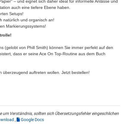
 Papier“ – und eignet sich daher ideal für informelle Anlässe und
ntation auch eine tiefere Ebene haben.
ierten Setups!
ich natürlich und organisch an!
baren Markierungssystems!
ntrolle!
ms (gelobt von Phill Smith) können Sie immer perfekt auf den
istert, dass er seine Ace On Top-Routine aus dem Buch
ch überzeugend auftreten wollen. Jetzt bestellen!
 um Verständnis, sollten sich Übersetzungsfehler eingeschlichen
wnload
,
Google Docs