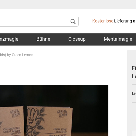
Lieferland
Kostenlose
Lieferung a
nzmagie
Bühne
Closeup
Mentalmagie
Kids) by Green Lemon
F
L
Konto 
Li
Passwo