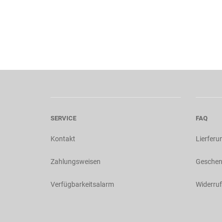
SERVICE
FAQ
Kontakt
Lierferu
Zahlungsweisen
Geschen
Verfügbarkeitsalarm
Widerruf