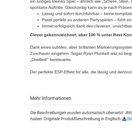
ein lustiges kleines Spiel – ähnlich wie „Schere, Stein,
spontane Auftritte. Gleichzeitig kann es je nach Präse
Lässig und sofort durchführbar – keine kompliz
Passt perfekt zu anderen Partyspielen – fühlt s
Immer erfolgreich dank des cleveren, unsicht
Clever gekennzeichnet, aber 100 % unter Ihrer Ko
Dank eines subtilen, aber brillanten Markierungssyste
Zuschauer eingehen. Sogar Ryan Plunkett war so bege
„Distilled!“ beisteuerte.
Der perfekte ESP-Effekt für alle, die lässig und denno
Mehr Informationen
Die Beschreibungen wurden automatisch übersetzt. Bitte
haben.
Originale Produktbeschreibung in Englisch:
Do