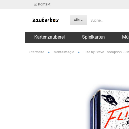
Kontakt
Alle
Kartenzauberei
Spielkarten
Mü
»
»
Startseite
Mentalmagie
Flite by Steve Thompson - Rin