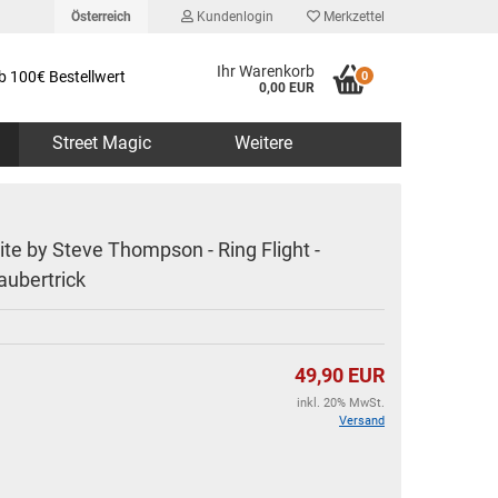
Österreich
Kundenlogin
Merkzettel
Ihr Warenkorb
b 100€ Bestellwert
0
0,00 EUR
Street Magic
Weitere
lite by Steve Thompson - Ring Flight -
aubertrick
erstellen
rt vergessen?
49,90 EUR
inkl. 20% MwSt.
Versand