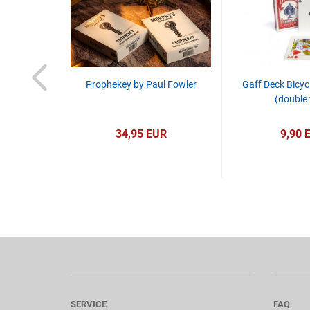
z and Agus
Prophekey by Paul Fowler
Gaff Deck Bicyc
von drei
(double 
en...
R
34,95 EUR
9,90 
SERVICE
FAQ