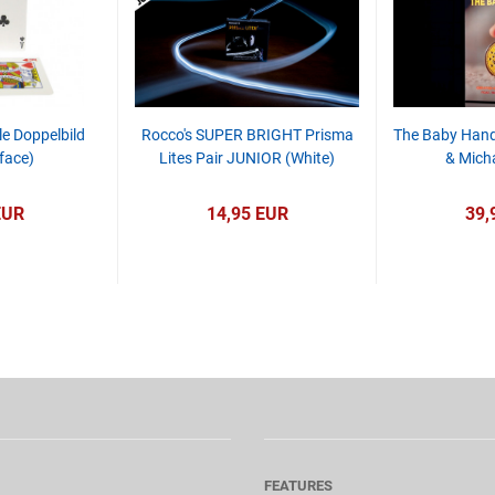
le Doppelbild
Rocco's SUPER BRIGHT Prisma
The Baby Hand
face)
Lites Pair JUNIOR (White)
& Mich
EUR
14,95 EUR
39,
FEATURES