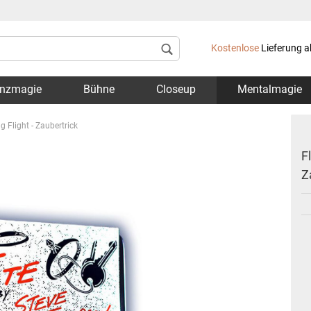
Lieferland
Kostenlose
Lieferung a
nzmagie
Bühne
Closeup
Mentalmagie
g Flight - Zaubertrick
F
Z
Konto 
Passwo