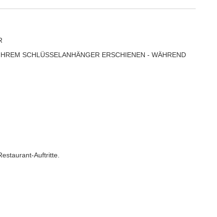
R
N IHREM SCHLÜSSELANHÄNGER ERSCHIENEN - WÄHREND
staurant-Auftritte.