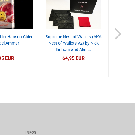
 by Hanson Chien
Supreme Nest of Wallets (AKA
Bicycle 80
ael Ammar
Nest of Wallets V2) by Nick
Standard
Einhorn and Alan...
S
95 EUR
64,95 EUR
Nu
INFOS