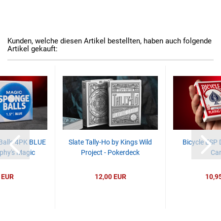
Kunden, welche diesen Artikel bestellten, haben auch folgende
Artikel gekauft:
Balls 4PK BLUE
Slate Tally-Ho by Kings Wild
Bicycle ESP 
phy's Magic
Project - Pokerdeck
Car
 EUR
12,00 EUR
10,9