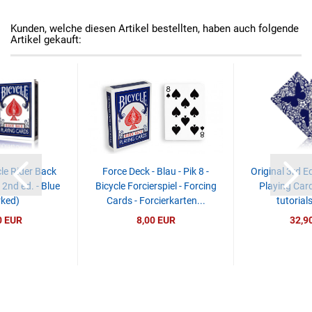
Kunden, welche diesen Artikel bestellten, haben auch folgende
Artikel gekauft:
le Rider Back
Force Deck - Blau - Pik 8 -
Original 3rd Ed
2nd ed. - Blue
Bicycle Forcierspiel - Forcing
Playing Card
ked)
Cards - Forcierkarten...
tutorials
0 EUR
8,00 EUR
32,9