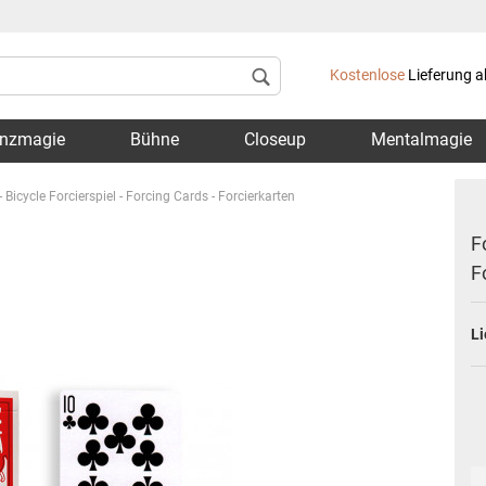
Lieferland
Kostenlose
Lieferung a
nzmagie
Bühne
Closeup
Mentalmagie
- Bicycle Forcierspiel - Forcing Cards - Forcierkarten
F
F
Konto 
Li
Passwo