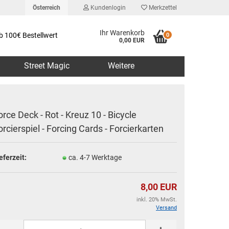
Österreich
Kundenlogin
Merkzettel
Ihr Warenkorb
b 100€ Bestellwert
0
0,00 EUR
Street Magic
Weitere
orce Deck - Rot - Kreuz 10 - Bicycle
orcierspiel - Forcing Cards - Forcierkarten
erstellen
eferzeit:
ca. 4-7 Werktage
rt vergessen?
8,00 EUR
inkl. 20% MwSt.
Versand