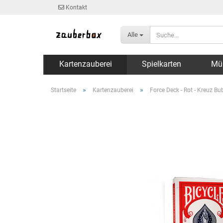
Kontakt
Alle
Kartenzauberei
Spielkarten
Mü
»
»
Startseite
Kartenzauberei
Force Deck - Rot - Kreuz Bub