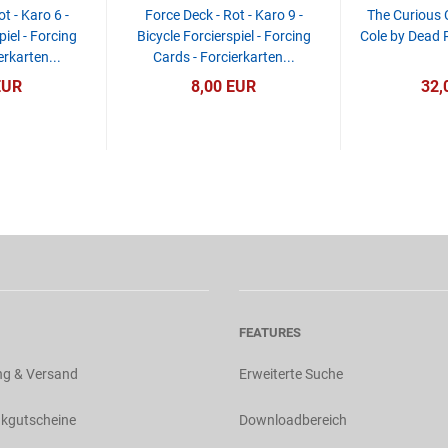
t - Karo 6 -
Force Deck - Rot - Karo 9 -
The Curious
piel - Forcing
Bicycle Forcierspiel - Forcing
Cole by Dead 
erkarten...
Cards - Forcierkarten...
EUR
8,00 EUR
32,
FEATURES
ng & Versand
Erweiterte Suche
kgutscheine
Downloadbereich