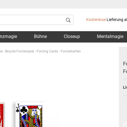
Lieferland
Kostenlose
Lieferung a
nzmagie
Bühne
Closeup
Mentalmagie
e - Bicycle Forcierspiel - Forcing Cards - Forcierkarten
F
F
Konto 
Li
Passwo