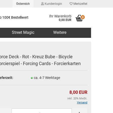
Österreich
Kundenlogin
Merkzettel
Ihr Warenkorb
b 100€ Bestellwert
0
0,00 EUR
Street Magic
Weitere
orce Deck - Rot - Kreuz Bube - Bicycle
orcierspiel - Forcing Cards - Forcierkarten
erstellen
eferzeit:
ca. 4-7 Werktage
rt vergessen?
8,00 EUR
inkl. 20% MwSt.
Versand