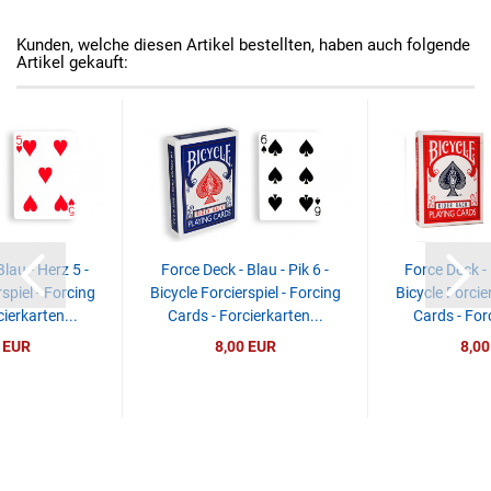
Kunden, welche diesen Artikel bestellten, haben auch folgende
Artikel gekauft:
lau - Herz 5 -
Force Deck - Blau - Pik 6 -
Force Deck - 
spiel - Forcing
Bicycle Forcierspiel - Forcing
Bicycle Forcier
ierkarten...
Cards - Forcierkarten...
Cards - Forc
 EUR
8,00 EUR
8,00