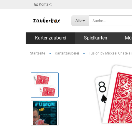
Kontakt
Alle
Kartenzauberei
Spielkarten
Mü
»
»
Startseite
Kartenzauberei
Fusion by Mickael Chatelai