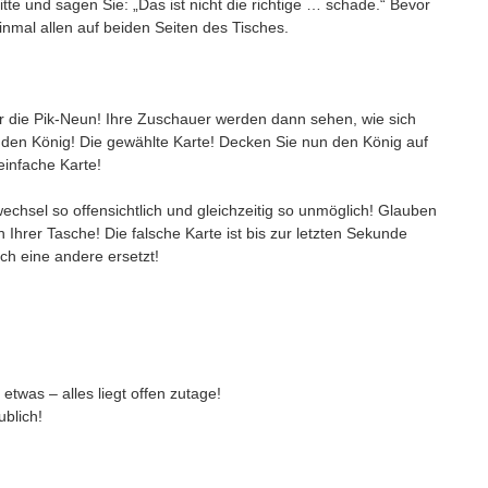
tte und sagen Sie: „Das ist nicht die richtige … schade.“ Bevor
inmal allen auf beiden Seiten des Tisches.
or die Pik-Neun! Ihre Zuschauer werden dann sehen, wie sich
.. den König! Die gewählte Karte! Decken Sie nun den König auf
e einfache Karte!
echsel so offensichtlich und gleichzeitig so unmöglich! Glauben
 in Ihrer Tasche! Die falsche Karte ist bis zur letzten Sekunde
urch eine andere ersetzt!
 etwas – alles liegt offen zutage!
aublich!