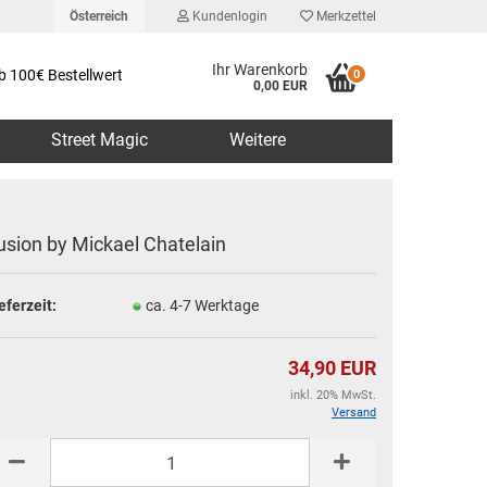
Österreich
Kundenlogin
Merkzettel
Ihr Warenkorb
b 100€ Bestellwert
0
0,00 EUR
Street Magic
Weitere
usion by Mickael Chatelain
eferzeit:
ca. 4-7 Werktage
erstellen
rt vergessen?
34,90 EUR
inkl. 20% MwSt.
Versand