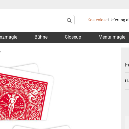
Lieferland
Kostenlose
Lieferung a
nzmagie
Bühne
Closeup
Mentalmagie
n
F
Li
Konto 
Passwo