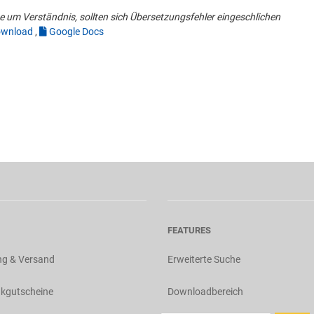
 um Verständnis, sollten sich Übersetzungsfehler eingeschlichen
wnload
,
Google Docs
FEATURES
ng & Versand
Erweiterte Suche
kgutscheine
Downloadbereich