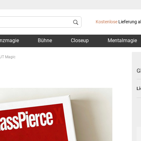
Lieferland
Kostenlose
Lieferung a
nzmagie
Bühne
Closeup
Mentalmagie
 JT Magic
G
Li
Konto 
Passwo