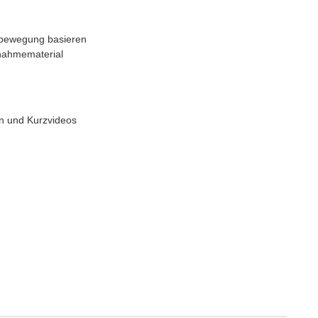
gsbewegung basieren
fnahmematerial
n und Kurzvideos