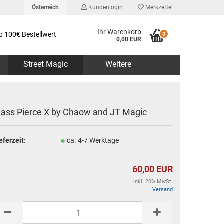
Österreich
Kundenlogin
Merkzettel
Ihr Warenkorb
b 100€ Bestellwert
0
0,00 EUR
Street Magic
Weitere
lass Pierce X by Chaow and JT Magic
eferzeit:
ca. 4-7 Werktage
erstellen
rt vergessen?
60,00 EUR
inkl. 20% MwSt.
Versand