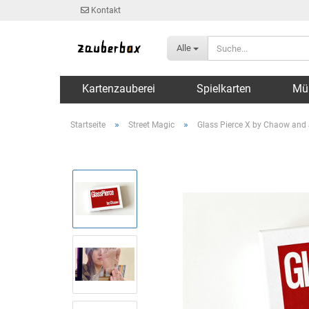
Kontakt
Alle
Kartenzauberei
Spielkarten
Mü
»
»
Startseite
Street Magic
Glass Pierce X by Chaow and