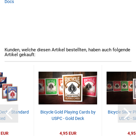
Docs
Kunden, welche diesen Artikel bestellten, haben auch folgende
Artikel gekauft:
 Deck - Standard
Bicycle Gold Playing Cards by
Bicycle Silver 
xed
USPC - Gold Deck
USPC - Si
 EUR
4,95 EUR
4,95