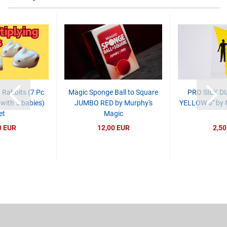
 Rabbits (7 Pc
Magic Sponge Ball to Square
PRO SILK D
ith 5 babies)
JUMBO RED by Murphy's
YELLOW 6" by 
et
Magic
0 EUR
12,00 EUR
2,50