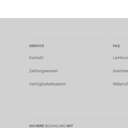
SERVICE
FAQ
Kontakt
Lierferu
Zahlungsweisen
Geschen
Verfügbarkeitsalarm
Widerruf
SICHERE
BEZAHLUNG
MIT