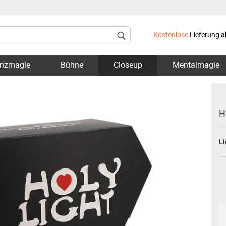
Lieferland
Kostenlose
Lieferung a
nzmagie
Bühne
Closeup
Mentalmagie
H
Li
Konto 
Passwo