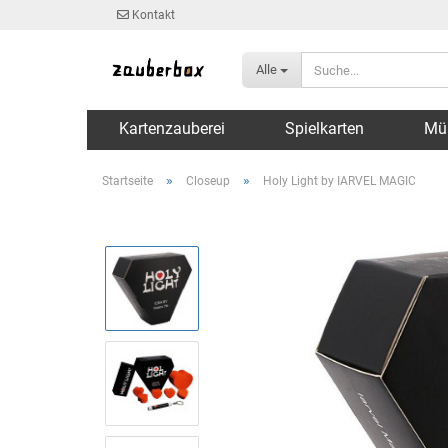
Kontakt
Alle
Kartenzauberei
Spielkarten
Mü
»
»
Startseite
Closeup
Holy Light by IARVEL MAGIC