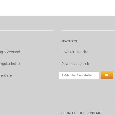
FEATURES
ng & Versand
Erweiterte Suche
kgutscheine
Downloadbereich
 erklären
SCHNELLE
LIEFERUNG
MIT