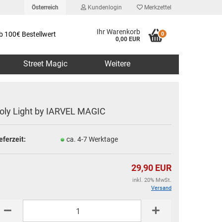
Österreich
Kundenlogin
Merkzettel
Ihr Warenkorb
b 100€ Bestellwert
0
0,00 EUR
Street Magic
Weitere
oly Light by IARVEL MAGIC
eferzeit:
ca. 4-7 Werktage
erstellen
rt vergessen?
29,90 EUR
inkl. 20% MwSt.
Versand