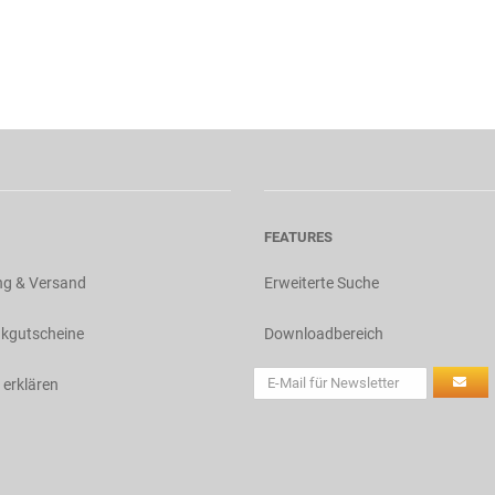
FEATURES
ng & Versand
Erweiterte Suche
kgutscheine
Downloadbereich
 erklären