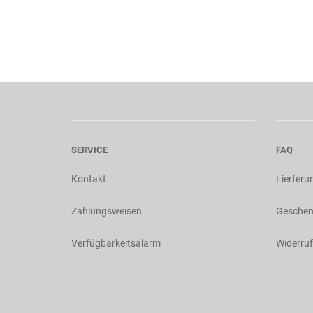
SERVICE
FAQ
Kontakt
Lierferu
Zahlungsweisen
Geschen
Verfügbarkeitsalarm
Widerruf