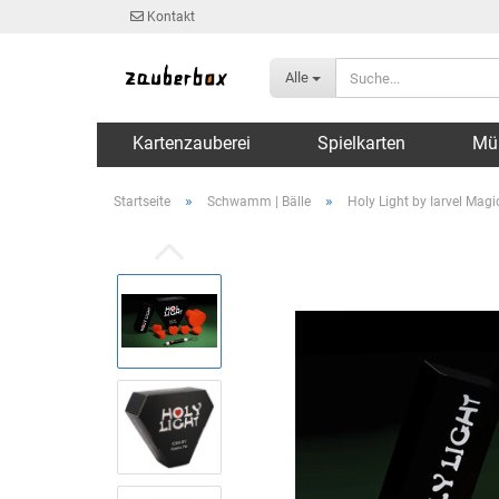
Kontakt
Alle
Kartenzauberei
Spielkarten
Mü
»
»
Startseite
Schwamm | Bälle
Holy Light by Iarvel Magi