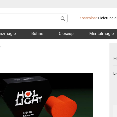
Lieferland
Kostenlose
Lieferung a
nzmagie
Bühne
Closeup
Mentalmagie
c
H
Li
Konto 
Passwo