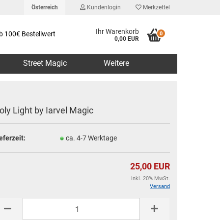
Österreich
Kundenlogin
Merkzettel
Ihr Warenkorb
b 100€ Bestellwert
0
0,00 EUR
Street Magic
Weitere
oly Light by Iarvel Magic
eferzeit:
ca. 4-7 Werktage
erstellen
rt vergessen?
25,00 EUR
inkl. 20% MwSt.
Versand