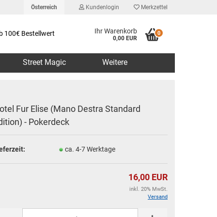
Österreich
Kundenlogin
Merkzettel
Ihr Warenkorb
b 100€ Bestellwert
0
0,00 EUR
Street Magic
Weitere
otel Fur Elise (Mano Destra Standard
dition) - Pokerdeck
erstellen
eferzeit:
ca. 4-7 Werktage
rt vergessen?
16,00 EUR
inkl. 20% MwSt.
Versand