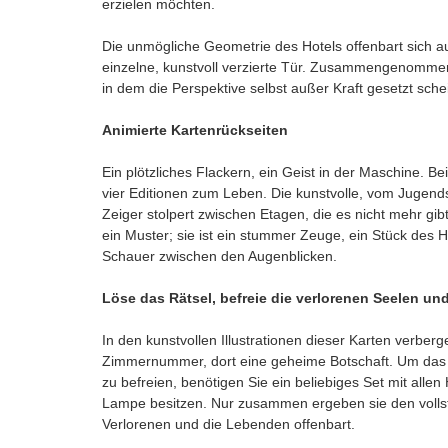
erzielen möchten.
Die unmögliche Geometrie des Hotels offenbart sich a
einzelne, kunstvoll verzierte Tür. Zusammengenommen 
in dem die Perspektive selbst außer Kraft gesetzt schei
Animierte Kartenrückseiten
Ein plötzliches Flackern, ein Geist in der Maschine. 
vier Editionen zum Leben. Die kunstvolle, vom Jugendsti
Zeiger stolpert zwischen Etagen, die es nicht mehr gib
ein Muster; sie ist ein stummer Zeuge, ein Stück des 
Schauer zwischen den Augenblicken.
Löse das Rätsel, befreie die verlorenen Seelen un
In den kunstvollen Illustrationen dieser Karten verber
Zimmernummer, dort eine geheime Botschaft. Um das ze
zu befreien, benötigen Sie ein beliebiges Set mit all
Lampe besitzen. Nur zusammen ergeben sie den vollst
Verlorenen und die Lebenden offenbart.