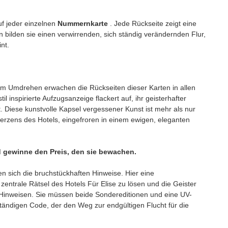
uf jeder einzelnen
Nummernkarte
. Jede Rückseite zeigt eine
bilden sie einen verwirrenden, sich ständig verändernden Flur,
nt.
Beim Umdrehen erwachen die Rückseiten dieser Karten in allen
l inspirierte Aufzugsanzeige flackert auf, ihr geisterhafter
t. Diese kunstvolle Kapsel vergessener Kunst ist mehr als nur
Herzens des Hotels, eingefroren in einem ewigen, eleganten
d gewinne den Preis, den sie bewachen.
gen sich die bruchstückhaften Hinweise. Hier eine
ntrale Rätsel des Hotels Für Elise zu lösen und die Geister
en Hinweisen. Sie müssen beide Sondereditionen und eine UV-
ändigen Code, der den Weg zur endgültigen Flucht für die