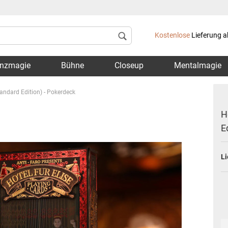
Lieferland
Kostenlose
Lieferung a
nzmagie
Bühne
Closeup
Mentalmagie
tandard Edition) - Pokerdeck
H
E
Konto 
Li
Passwo