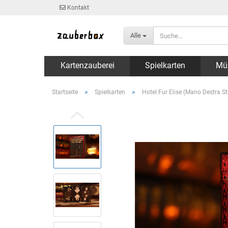
Kontakt
Alle
Kartenzauberei
Spielkarten
Mü
»
»
Startseite
Spielkarten
Hotel Fur Elise (Mano Destra S