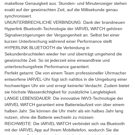
makellose Genauigkeit aus. Stunden- und Minutenzeiger stehen
exakt auf der gewünschten Zeit, auf die Millisekunde genau
synchronisiert.
UNUNTERBRECHLICHE VERBINDUNG: Dank der brandneuen
Hyperlink Bluetooth-Technologie der IARVEL WATCH gehören
Signalverzögerungen der Vergangenheit an. Selbst bei einer
kurzen Unterbrechung während einer Performance stellt
HYPERLINK BLUETOOTH die Verbindung in
Sekundenbruchteilen wieder her und überträgt umgehend die
gewünschte Zeit. So ist jederzeit eine einwandfreie und
unterbrechungsfreie Performance garantiert.
Perfekt getarnt: Die von einem Team professioneller Uhrmacher
entworfene IARVEL-Uhr fügt sich nahtlos in die Umgebung einer
hochwertigen Uhr ein und erregt keinerlei Verdacht. Zudem bietet
sie höchste Wasserdichtigkeit für zusätzliche Langlebigkeit.
LANGE LEBENSDAUER: Die innovative IWV3-Technologie der
IARVEL WATCH garantiert eine Batterielaufzeit von über einem
halben Jahr. Sie können die Uhr mehr als ein halbes Jahr lang
nutzen, ohne die Batterie wechseln zu müssen.
REICHWEITE: Die IARVEL WATCH verbindet sich via Bluetooth
mit der IARVEL App auf Ihrem Mobiltelefon, wodurch Sie die