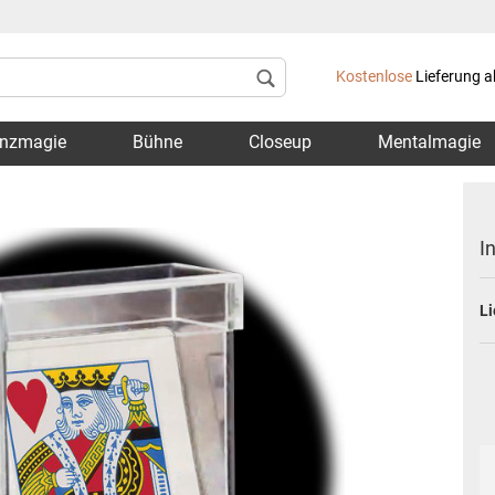
Lieferland
Kostenlose
Lieferung a
nzmagie
Bühne
Closeup
Mentalmagie
I
Li
Konto 
Passwo