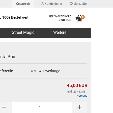
Österreich
Kundenlogin
Merkzettel
Ihr Warenkorb
b 100€ Bestellwert
0
0,00 EUR
Street Magic
Weitere
nsta Box
eferzeit:
ca. 4-7 Werktage
erstellen
rt vergessen?
45,00 EUR
inkl. 20% MwSt.
Versand