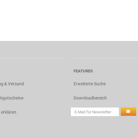
FEATURES
ng & Versand
Erweiterte Suche
kgutscheine
Downloadbereich
 erklären