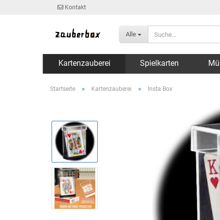
Kontakt
Alle
Kartenzauberei
Spielkarten
Mü
»
»
Startseite
Kartenzauberei
Insta Box