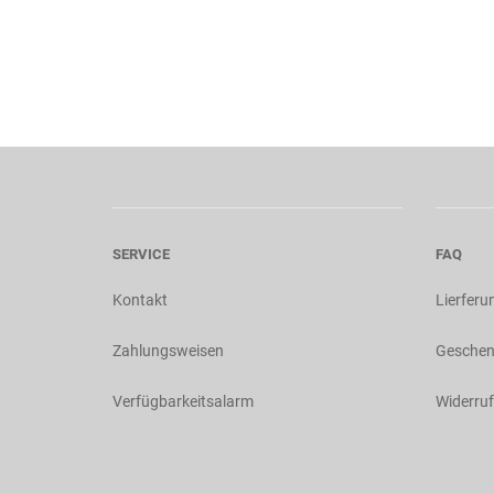
SERVICE
FAQ
Kontakt
Lierferu
Zahlungsweisen
Geschen
Verfügbarkeitsalarm
Widerruf