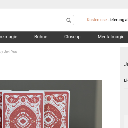
Lieferland
Kostenlose
Lieferung a
nzmagie
Bühne
Closeup
Mentalmagie
by Jeki Yoo
J
Li
Konto 
Passwo