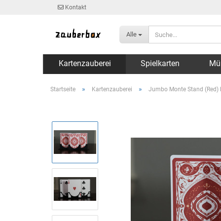
Kontakt
Alle
Kartenzauberei
Spielkarten
Mü
»
»
Startseite
Kartenzauberei
Jumbo Monte Stand (Red) 