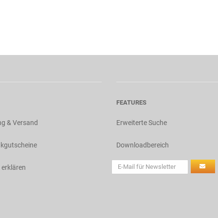
FEATURES
ng & Versand
Erweiterte Suche
kgutscheine
Downloadbereich
 erklären