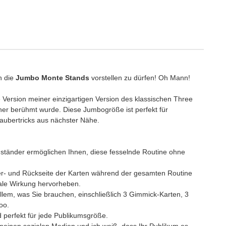
h die
Jumbo Monte Stands
vorstellen zu dürfen! Oh Mann!
Version meiner einzigartigen Version des klassischen Three
nner berühmt wurde. Diese Jumbogröße ist perfekt für
Zaubertricks aus nächster Nähe.
enständer ermöglichen Ihnen, diese fesselnde Routine ohne
der- und Rückseite der Karten während der gesamten Routine
male Wirkung hervorheben.
allem, was Sie brauchen, einschließlich 3 Gimmick-Karten, 3
oo.
d perfekt für jede Publikumsgröße.
n meinen sozialen Medien und ich weiß, dass Ihr Publikum es