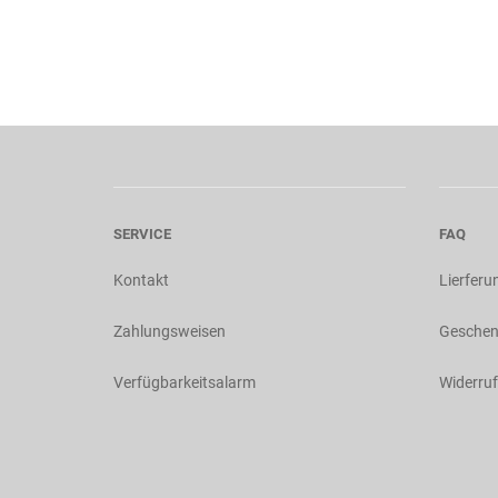
SERVICE
FAQ
Kontakt
Lierferu
Zahlungsweisen
Geschen
Verfügbarkeitsalarm
Widerruf