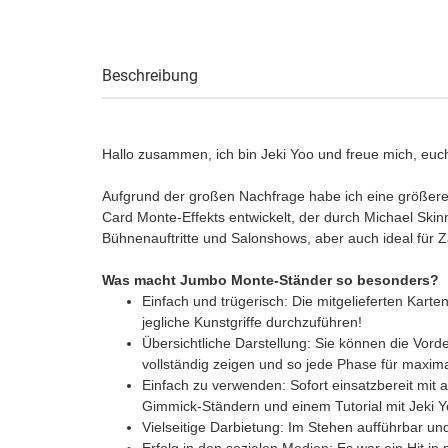
Beschreibung
Hallo zusammen, ich bin Jeki Yoo und freue mich, euc
Aufgrund der großen Nachfrage habe ich eine größere 
Card Monte-Effekts entwickelt, der durch Michael Ski
Bühnenauftritte und Salonshows, aber auch ideal für 
Was macht Jumbo Monte-Ständer so besonders?
Einfach und trügerisch: Die mitgelieferten Kart
jegliche Kunstgriffe durchzuführen!
Übersichtliche Darstellung: Sie können die Vor
vollständig zeigen und so jede Phase für maxi
Einfach zu verwenden: Sofort einsatzbereit mit 
Gimmick-Ständern und einem Tutorial mit Jeki Y
Vielseitige Darbietung: Im Stehen aufführbar un
Erfolg in den sozialen Medien: Es war ein Hit i