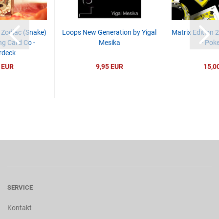
 Zodiac (Snake)
Loops New Generation by Yigal
Matrix Edition 
ng Card Co -
Mesika
- Pok
rdeck
 EUR
9,95 EUR
15,0
SERVICE
Kontakt