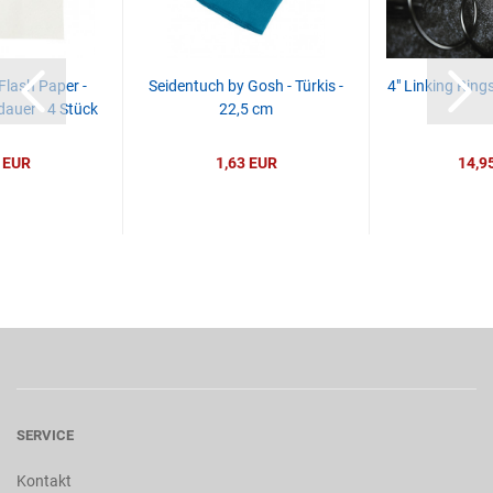
Flash Paper -
Seidentuch by Gosh - Türkis -
4" Linking Ring
dauer - 4 Stück
22,5 cm
 EUR
1,63 EUR
14,9
SERVICE
Kontakt