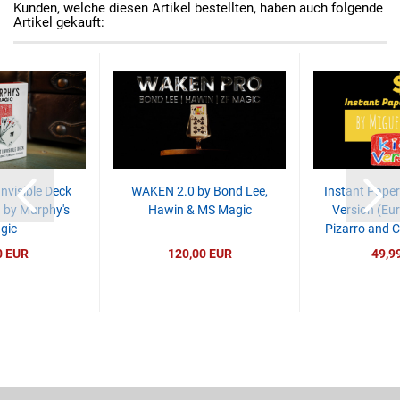
Kunden, welche diesen Artikel bestellten, haben auch folgende
Artikel gekauft:
nvisible Deck
WAKEN 2.0 by Bond Lee,
Instant Paper
) by Murphy's
Hawin & MS Magic
Version (Eur
gic
Pizarro and C
0 EUR
120,00 EUR
49,9