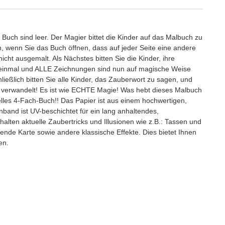
Buch sind leer. Der Magier bittet die Kinder auf das Malbuch zu
 wenn Sie das Buch öffnen, dass auf jeder Seite eine andere
cht ausgemalt. Als Nächstes bitten Sie die Kinder, ihre
h einmal und ALLE Zeichnungen sind nun auf magische Weise
ießlich bitten Sie alle Kinder, das Zauberwort zu sagen, und
r verwandelt! Es ist wie ECHTE Magie! Was hebt dieses Malbuch
lles 4-Fach-Buch!! Das Papier ist aus einem hochwertigen,
inband ist UV-beschichtet für ein lang anhaltendes,
halten aktuelle Zaubertricks und Illusionen wie z.B.: Tassen und
gende Karte sowie andere klassische Effekte. Dies bietet Ihnen
en.