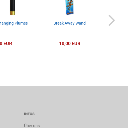
Changing Plumes
Break Away Wand
Flower
90 EUR
10,00 EUR
INFOS
Über uns