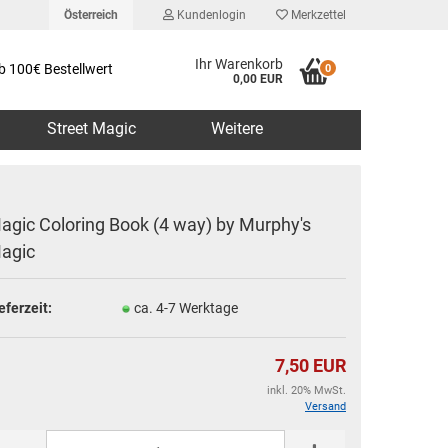
Österreich
Kundenlogin
Merkzettel
Ihr Warenkorb
b 100€ Bestellwert
0
0,00 EUR
Street Magic
Weitere
agic Coloring Book (4 way) by Murphy's
agic
erstellen
eferzeit:
ca. 4-7 Werktage
rt vergessen?
7,50 EUR
inkl. 20% MwSt.
Versand