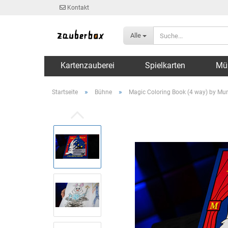
Kontakt
Alle
Kartenzauberei
Spielkarten
Mü
»
»
Startseite
Bühne
Magic Coloring Book (4 way) by Mu