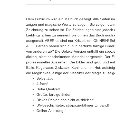
Dem Publikum wird ein Malbuch gezeigt. Alle Seiten im 
zeigen und magische Worte zu sagen. Sie zeigen dann,
Zeichnung zu sehen ist. Die Zeichnungen sind jedoch ni
Lieblingsfarben zu nennen! Sie öffnen das Buch noc
ausgemalt, ABER es sind nur Kritzeleien! Oh NEIN! Schl
ALLE Farben haben sich nun in perfekte farbige Bilde
von anderen ab? Die Deluxe-Version enthält ein spezie
dicken, nicht beschnittenen Material hergestellt. Der E
professionelles Aussehen. Die Bilder sind groß und ent
Bälle, Kugelvase, Zickzack, Kaninchen im Hut, aufstei
die Möglichkeit, einige der Klassiker der Magie zu zeig
Selbsttätig!
4-fach!
Hohe Qualität!
Große, farbige Bilder!
Dickes Papier, das nicht ausbleicht!
UV-beschichteter, strapazierfähiger Einband!
Online-Anleitung!