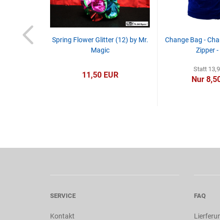
Gegenstände
Spring Flower Glitter (12) by Mr.
Change Bag - Chan
erwandeln
Magic
Zipper -
Statt 13,
R
11,50 EUR
Nur 8,5
SERVICE
FAQ
Kontakt
Lierferu