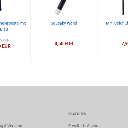
gierbeutel mit
Squeaky Wand
Mini Color 
 Blau
95 EUR
8,50 EUR
7,
0 EUR
FEATURES
ng & Versand
Erweiterte Suche