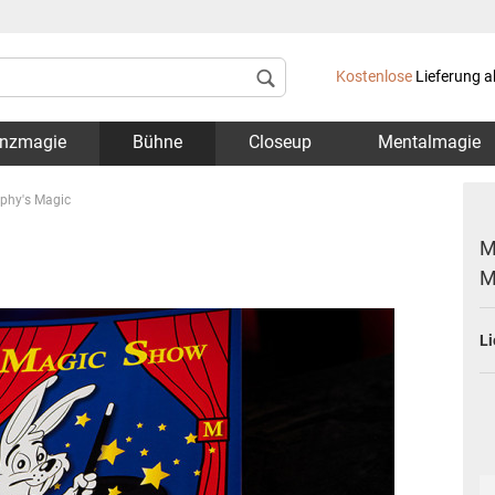
Lieferland
Kostenlose
Lieferung a
nzmagie
Bühne
Closeup
Mentalmagie
rphy's Magic
M
M
Konto 
Li
Passwo