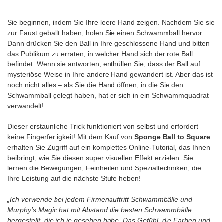
Sie beginnen, indem Sie Ihre leere Hand zeigen. Nachdem Sie sie
zur Faust geballt haben, holen Sie einen Schwammball hervor.
Dann drücken Sie den Ball in Ihre geschlossene Hand und bitten
das Publikum zu erraten, in welcher Hand sich der rote Ball
befindet. Wenn sie antworten, enthüllen Sie, dass der Ball auf
mysteriöse Weise in Ihre andere Hand gewandert ist. Aber das ist
noch nicht alles – als Sie die Hand öffnen, in die Sie den
Schwammball gelegt haben, hat er sich in ein Schwammquadrat
verwandelt!
Dieser erstaunliche Trick funktioniert von selbst und erfordert
keine Fingerfertigkeit! Mit dem Kauf von
Sponge Ball to Square
erhalten Sie Zugriff auf ein komplettes Online-Tutorial, das Ihnen
beibringt, wie Sie diesen super visuellen Effekt erzielen. Sie
lernen die Bewegungen, Feinheiten und Spezialtechniken, die
Ihre Leistung auf die nächste Stufe heben!
„Ich verwende bei jedem Firmenauftritt Schwammbälle und
Murphy’s Magic hat mit Abstand die besten Schwammbälle
hergestellt, die ich je gesehen habe. Das Gefühl, die Farben und