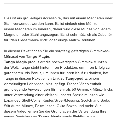
Dies ist ein großartiges Accessoire, das mit einem Magneten oder
Stahl verwendet werden kann. Es ist einfach eine Münze mit
einem Magneten im Inneren, daher wird diese Münze von jedem
Magneten oder Stahl angezogen. Es ist sehr nützlich als Zubehör
für "den Fledermaus-Trick" oder einige Matrix-Routinen.
In diesem Paket finden Sie ein sorgfältig gefertigtes Gimmicked-
Münzset von
Tango Magic
.
Tango Magic
produziert die hochwertigsten Gimmick-Münzen
der Welt. Tango steht hinter ihren Produkten, um Ihren Erfolg zu
garantieren. Als Bonus, um Ihnen für Ihren Kauf zu danken, hat
Tango in diesem Paket einen Link zu
Tangopedia
, einem
vierstündigen Lehrvideo, hinzugefügt. Dieses Video enthält
grundlegende Anweisungen für mehr als 50 Gimmick-Münz-Tricks
unter Verwendung einer Vielzahl unserer Spezialmünzen wie
Expanded Shell-Coins, Kupfer/Silber/Messing, Scotch and Soda,
Stift durch Münze, Faltmünzen, Okito Boxes und mehr. Aus
diesem Video lernen Sie die Grundlagen der Verwendung Ihrer
neuen Produkte von
Tango Magic
sowie Einblick in die