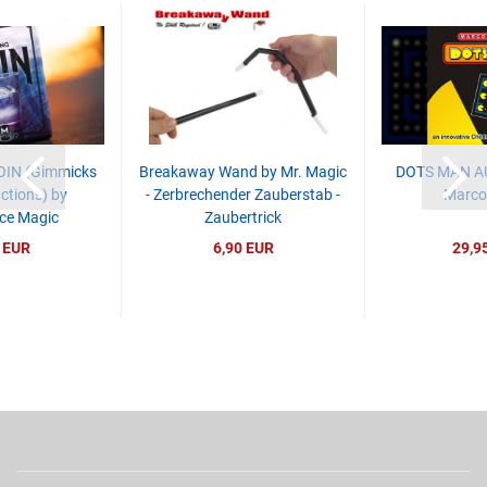
IN (Gimmicks
Breakaway Wand by Mr. Magic
DOTS MAN A
ctions) by
- Zerbrechender Zauberstab -
Marco
ce Magic
Zaubertrick
 EUR
6,90 EUR
29,9