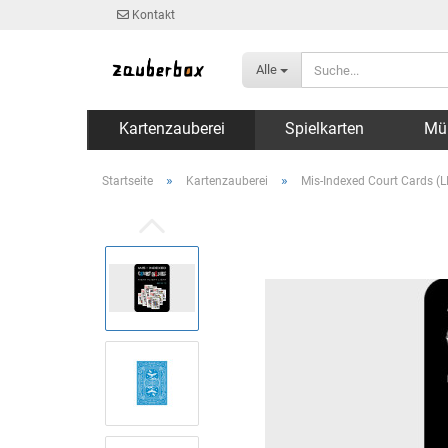
Kontakt
Alle
Kartenzauberei
Spielkarten
Mü
»
»
Startseite
Kartenzauberei
Mis-Indexed Court Cards (L