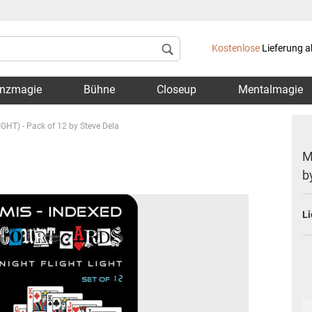
Lieferland
Kostenlose
Lieferung a
nzmagie
Bühne
Closeup
Mentalmagie
IGHT) - Pack of 12 by Steve Dela
M
b
Konto 
Li
Passwo