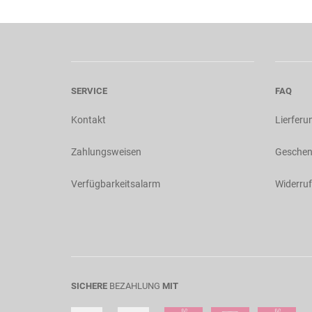
SERVICE
FAQ
Kontakt
Lierferu
Zahlungsweisen
Geschen
Verfügbarkeitsalarm
Widerruf
SICHERE
BEZAHLUNG
MIT