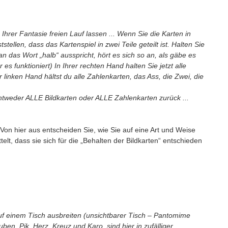
Ihrer Fantasie freien Lauf lassen ... Wenn Sie die Karten in
llen, dass das Kartenspiel in zwei Teile geteilt ist. Halten Sie
an das Wort „halb“ ausspricht, hört es sich so an, als gäbe es
 es funktioniert) In Ihrer rechten Hand halten Sie jetzt alle
 linken Hand hältst du alle Zahlenkarten, das Ass, die Zwei, die
entweder ALLE Bildkarten oder ALLE Zahlenkarten zurück ...
Von hier aus entscheiden Sie, wie Sie auf eine Art und Weise
elt, dass sie sich für die „Behalten der Bildkarten“ entschieden
 auf einem Tisch ausbreiten (unsichtbarer Tisch – Pantomime
en, Pik, Herz, Kreuz und Karo, sind hier in zufälliger