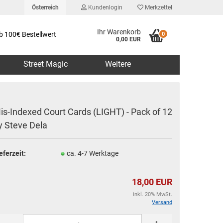
Österreich
Kundenlogin
Merkzettel
Ihr Warenkorb
b 100€ Bestellwert
0
0,00 EUR
Street Magic
Weitere
is-Indexed Court Cards (LIGHT) - Pack of 12
y Steve Dela
erstellen
eferzeit:
ca. 4-7 Werktage
rt vergessen?
18,00 EUR
inkl. 20% MwSt.
Versand