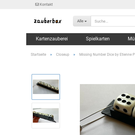
Kontakt
Alle
Kartenzauberei
Spielkarten
Mü
»
»
Startseite
Closeup
Missing Number Dice by Etienne P