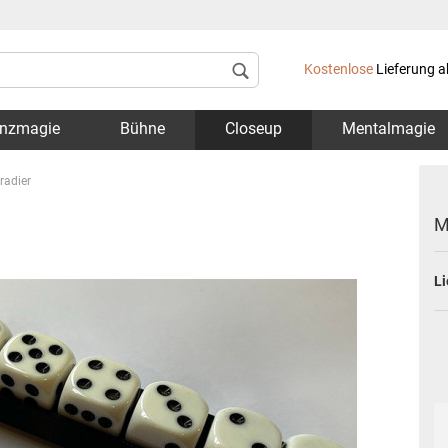
Lieferland
Kostenlose
Lieferung a
nzmagie
Bühne
Closeup
Mentalmagie
radier
M
Li
Konto 
Passwo