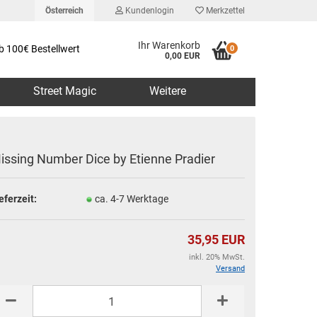
Österreich
Kundenlogin
Merkzettel
Ihr Warenkorb
b 100€ Bestellwert
0
0,00 EUR
Street Magic
Weitere
issing Number Dice by Etienne Pradier
eferzeit:
ca. 4-7 Werktage
erstellen
rt vergessen?
35,95 EUR
inkl. 20% MwSt.
Versand