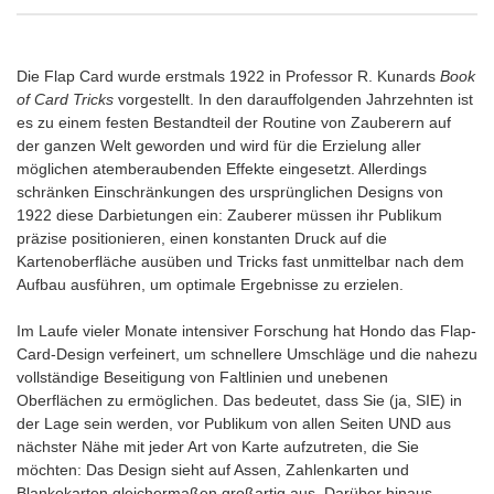
Die Flap Card wurde erstmals 1922 in Professor R. Kunards
Book
of Card Tricks
vorgestellt. In den darauffolgenden Jahrzehnten ist
es zu einem festen Bestandteil der Routine von Zauberern auf
der ganzen Welt geworden und wird für die Erzielung aller
möglichen atemberaubenden Effekte eingesetzt. Allerdings
schränken Einschränkungen des ursprünglichen Designs von
1922 diese Darbietungen ein: Zauberer müssen ihr Publikum
präzise positionieren, einen konstanten Druck auf die
Kartenoberfläche ausüben und Tricks fast unmittelbar nach dem
Aufbau ausführen, um optimale Ergebnisse zu erzielen.
Im Laufe vieler Monate intensiver Forschung hat Hondo das Flap-
Card-Design verfeinert, um schnellere Umschläge und die nahezu
vollständige Beseitigung von Faltlinien und unebenen
Oberflächen zu ermöglichen. Das bedeutet, dass Sie (ja, SIE) in
der Lage sein werden, vor Publikum von allen Seiten UND aus
nächster Nähe mit jeder Art von Karte aufzutreten, die Sie
möchten: Das Design sieht auf Assen, Zahlenkarten und
Blankokarten gleichermaßen großartig aus. Darüber hinaus