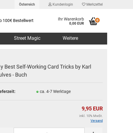
Österreich
Kundenlogin
Merkzettel
Ihr Warenkorb
b 100€ Bestellwert
0
0,00 EUR
Street Magic
Weitere
y Best Self-Working Card Tricks by Karl
ulves - Buch
erstellen
eferzeit:
ca. 4-7 Werktage
rt vergessen?
9,95 EUR
inkl. 10% MwSt.
Versand