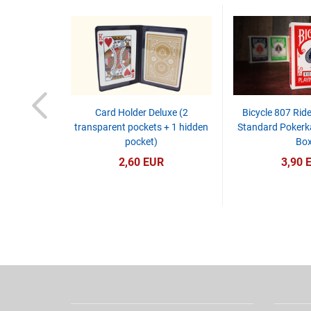
Line - Red
Card Holder Deluxe (2
Bicycle 807 Ride
transparent pockets + 1 hidden
Standard Pokerka
pocket)
Bo
R
2,60 EUR
3,90 