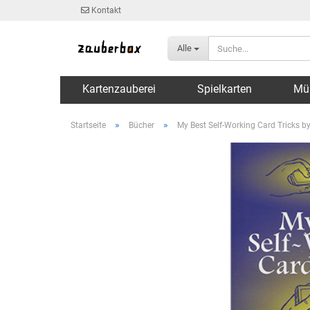
Kontakt
Alle
Kartenzauberei
Spielkarten
Mü
»
»
Startseite
Bücher
My Best Self-Working Card Tricks by