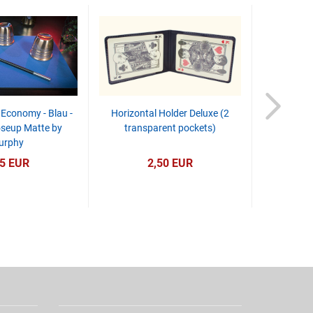
Economy - Blau -
Horizontal Holder Deluxe (2
Brick Box
oseup Matte by
transparent pockets)
Kartenscha
urphy
95 EUR
2,50 EUR