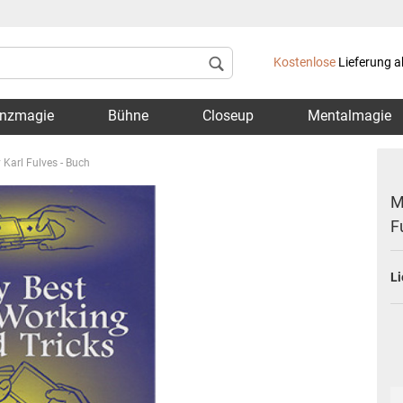
Lieferland
Kostenlose
Lieferung a
nzmagie
Bühne
Closeup
Mentalmagie
 Karl Fulves - Buch
M
F
Konto 
Li
Passwo