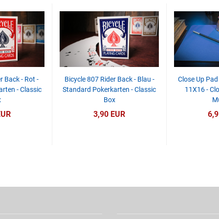
r Back - Rot -
Bicycle 807 Rider Back - Blau -
Close Up Pad 
rten - Classic
Standard Pokerkarten - Classic
11X16 - Cl
x
Box
M
EUR
3,90 EUR
6,