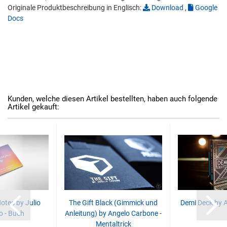
Originale Produktbeschreibung in Englisch:
Download
,
Google
Docs
Kunden, welche diesen Artikel bestellten, haben auch folgende
Artikel gekauft:
otes by Julio
The Gift Black (Gimmick und
Demi Deck by 
 - Buch
Anleitung) by Angelo Carbone -
Mentaltrick