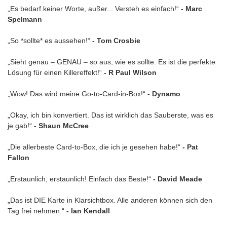
„Es bedarf keiner Worte, außer... Versteh es einfach!“
- Marc
Spelmann
„So *sollte* es aussehen!“
- Tom Crosbie
„Sieht genau – GENAU – so aus, wie es sollte. Es ist die perfekte
Lösung für einen Killereffekt!“
- R Paul Wilson
„Wow! Das wird meine Go-to-Card-in-Box!“
- Dynamo
„Okay, ich bin konvertiert. Das ist wirklich das Sauberste, was es
je gab!“
- Shaun McCree
„Die allerbeste Card-to-Box, die ich je gesehen habe!“
- Pat
Fallon
„Erstaunlich, erstaunlich! Einfach das Beste!“
- David Meade
„Das ist DIE Karte in Klarsichtbox. Alle anderen können sich den
Tag frei nehmen.“
- Ian Kendall