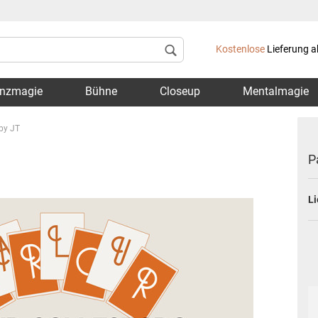
Lieferland
Kostenlose
Lieferung a
nzmagie
Bühne
Closeup
Mentalmagie
 by JT
P
Li
Konto 
Passwo