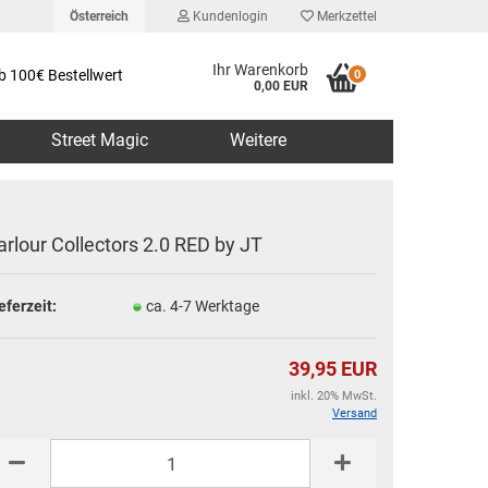
Österreich
Kundenlogin
Merkzettel
Ihr Warenkorb
b 100€ Bestellwert
0
0,00 EUR
Street Magic
Weitere
arlour Collectors 2.0 RED by JT
eferzeit:
ca. 4-7 Werktage
erstellen
rt vergessen?
39,95 EUR
inkl. 20% MwSt.
Versand