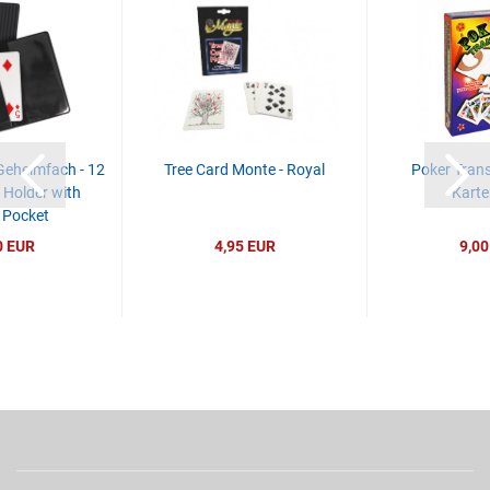
Geheimfach - 12
Tree Card Monte - Royal
Poker Trans
 Holder with
Karte
 Pocket
0 EUR
4,95 EUR
9,00