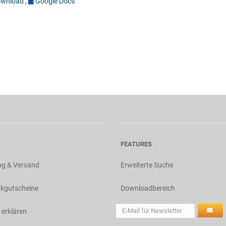
wnload
,
Google Docs
FEATURES
ng & Versand
Erweiterte Suche
kgutscheine
Downloadbereich
 erklären