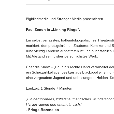
Bigblindmedia und Stranger Media präsentieren
Paul Zenon in „Linking Rings“.
Ein selbst verfasstes, halbautobiografisches Theaters
markiert, den preisgekrönten Zauberer, Komiker und Sc
rund vierzig Ländern aufgetreten ist und buchstäblic
Mit Abstand sein bisher persönlichstes Werk.
Über die Show – „Houdinis rechte Hand verarbeitet de
ein Scherzartikelladenbesitzer aus Blackpool einen jun
eine vergeudete Jugend und unbesungene Helden. Ke
Laufzeit: 1 Stunde 7 Minuten
„Ein berührendes, zutiefst authentisches, wundersch
Herausragend und unumgänglich.“
- Fringe-Rezension