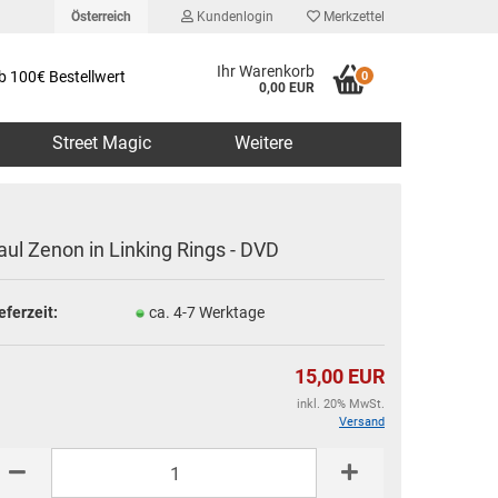
Österreich
Kundenlogin
Merkzettel
Ihr Warenkorb
b 100€ Bestellwert
0
0,00 EUR
Street Magic
Weitere
aul Zenon in Linking Rings - DVD
eferzeit:
ca. 4-7 Werktage
erstellen
rt vergessen?
15,00 EUR
inkl. 20% MwSt.
Versand