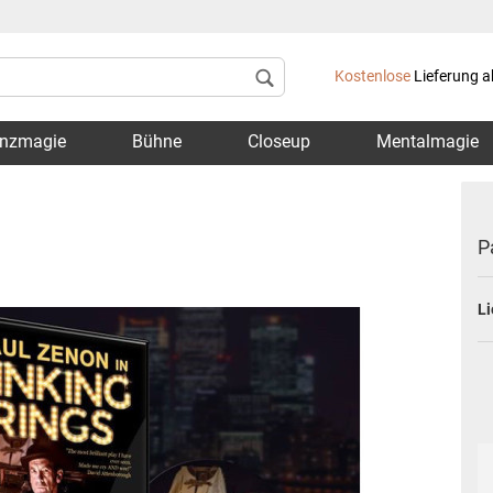
Lieferland
Kostenlose
Lieferung a
nzmagie
Bühne
Closeup
Mentalmagie
P
Li
Konto 
Passwo