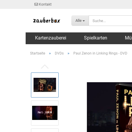
Kontakt
Alle
Kartenzauberei
Spielkarten
Mü
»
»
Startseite
DVDs
Paul Zenon in Linking Rings - DVD