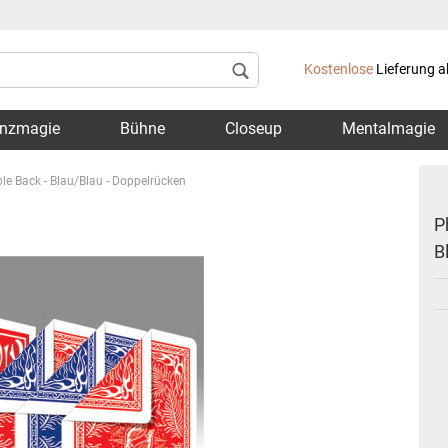
Lieferland
Kostenlose
Lieferung a
nzmagie
Bühne
Closeup
Mentalmagie
le Back - Blau/Blau - Doppelrücken
P
B
Konto 
Passwo