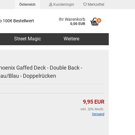
Österreich
Kundenlogin
Merkzettel
Ihr Warenkorb
b 100€ Bestellwert
0
0,00 EUR
Street Magic
Weitere
hoenix Gaffed Deck - Double Back -
lau/Blau - Doppelrücken
erstellen
rt vergessen?
9,95 EUR
inkl. 20% MwSt.
Versand