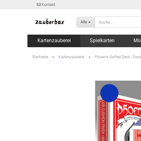
Kontakt
Alle
Kartenzauberei
Spielkarten
Mü
»
»
Startseite
Kartenzauberei
Phoenix Gaffed Deck - Doub