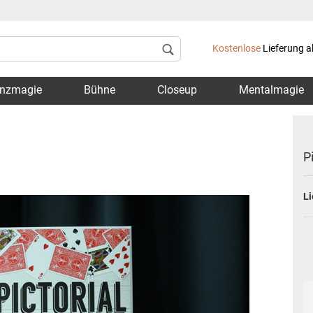
Lieferland
Kostenlose
Lieferung a
nzmagie
Bühne
Closeup
Mentalmagie
P
Li
Konto 
Passwo