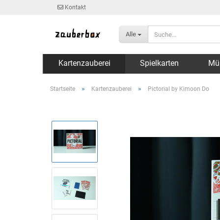
Kontakt
Alle
Kartenzauberei
Spielkarten
Mü
»
»
Startseite
Kartenzauberei
Pictorial by Kimoon Do