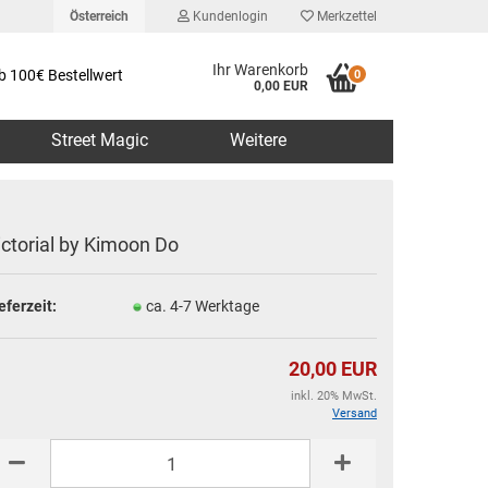
Österreich
Kundenlogin
Merkzettel
Ihr Warenkorb
b 100€ Bestellwert
0
0,00 EUR
Street Magic
Weitere
ictorial by Kimoon Do
eferzeit:
ca. 4-7 Werktage
erstellen
rt vergessen?
20,00 EUR
inkl. 20% MwSt.
Versand