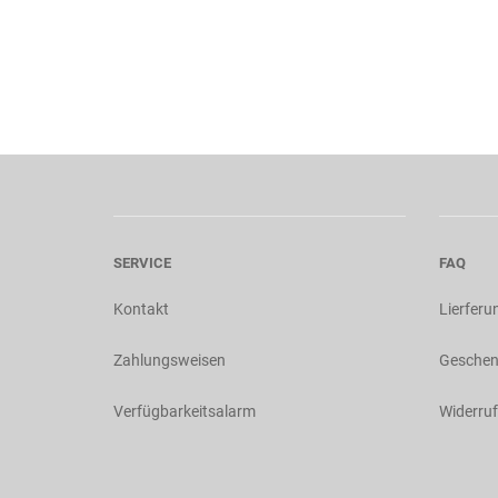
SERVICE
FAQ
Kontakt
Lierferu
Zahlungsweisen
Geschen
Verfügbarkeitsalarm
Widerruf