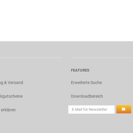
FEATURES
ng & Versand
Erweiterte Suche
kgutscheine
Downloadbereich
 erklären