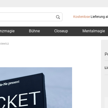
Lieferland
Kostenlose
Lieferung a
nzmagie
Bühne
Closeup
Mentalmagie
kiewicz
P
Li
Konto 
Passwo