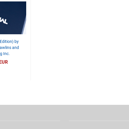
Edition) by
awlins and
g Inc.
 EUR