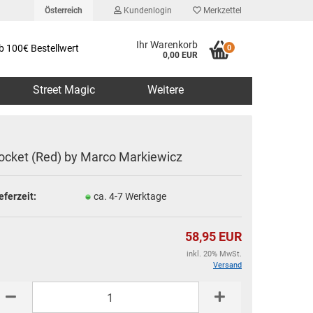
Österreich
Kundenlogin
Merkzettel
Ihr Warenkorb
b 100€ Bestellwert
0
0,00 EUR
Street Magic
Weitere
ocket (Red) by Marco Markiewicz
eferzeit:
ca. 4-7 Werktage
erstellen
rt vergessen?
58,95 EUR
inkl. 20% MwSt.
Versand