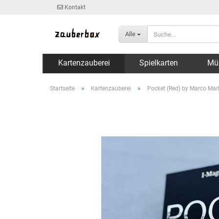
Kontakt
Alle
Kartenzauberei
Spielkarten
Mü
»
»
Startseite
Kartenzauberei
Pocket (Red) by Marco Mar