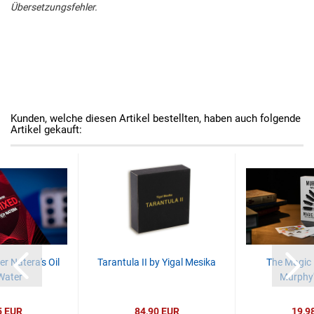
Übersetzungsfehler.
Kunden, welche diesen Artikel bestellten, haben auch folgende
Artikel gekauft:
r Natera's Oil
Tarantula II by Yigal Mesika
The Magic 
Water
Murphy'
5 EUR
84,90 EUR
19,9