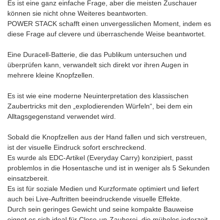
Es ist eine ganz einfache Frage, aber die meisten Zuschauer
können sie nicht ohne Weiteres beantworten.
POWER STACK schafft einen unvergesslichen Moment, indem es
diese Frage auf clevere und überraschende Weise beantwortet.
Eine Duracell-Batterie, die das Publikum untersuchen und
überprüfen kann, verwandelt sich direkt vor ihren Augen in
mehrere kleine Knopfzellen.
Es ist wie eine moderne Neuinterpretation des klassischen
Zaubertricks mit den „explodierenden Würfeln“, bei dem ein
Alltagsgegenstand verwendet wird.
Sobald die Knopfzellen aus der Hand fallen und sich verstreuen,
ist der visuelle Eindruck sofort erschreckend.
Es wurde als EDC-Artikel (Everyday Carry) konzipiert, passt
problemlos in die Hosentasche und ist in weniger als 5 Sekunden
einsatzbereit.
Es ist für soziale Medien und Kurzformate optimiert und liefert
auch bei Live-Auftritten beeindruckende visuelle Effekte.
Durch sein geringes Gewicht und seine kompakte Bauweise
eignet es sich ideal für Close-up-Zauberei, die mühelos jederzeit