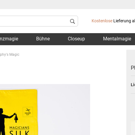
Lieferland
Kostenlose
Lieferung a
nzmagie
Bühne
Closeup
Mentalmagie
phy's Magic
P
Li
Konto 
Passwo