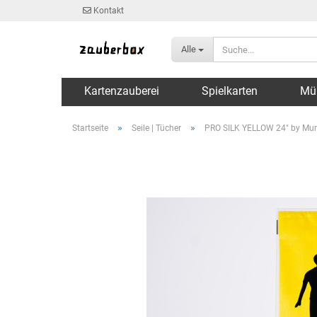
Kontakt
Alle
Kartenzauberei
Spielkarten
Mü
»
»
Startseite
Seile | Tücher
PRO SILK YELLOW 24" by Mur