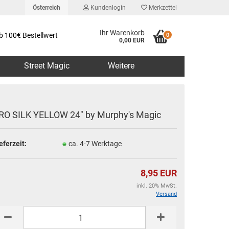
Österreich
Kundenlogin
Merkzettel
Ihr Warenkorb
b 100€ Bestellwert
0
0,00 EUR
Street Magic
Weitere
RO SILK YELLOW 24" by Murphy's Magic
eferzeit:
ca. 4-7 Werktage
erstellen
rt vergessen?
8,95 EUR
inkl. 20% MwSt.
Versand