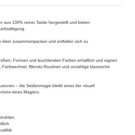
aus 100% reiner Seide hergestellt und bieten
Farbsättigung.
ch klein zusammenpacken und entfalten sich zu
 Größen, Formen und leuchtenden Farben erhältlich und eignen
n, Farbwechsel, Blendo-Routinen und unzählige klassische
sionen – die Seidenmagie bleibt eines der visuell
rtoire eines Magiers.
trahlen.
tlich
alität