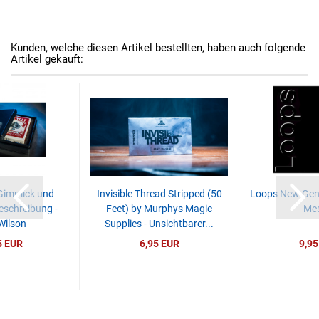
Kunden, welche diesen Artikel bestellten, haben auch folgende
Artikel gekauft:
 Gimmick und
Invisible Thread Stripped (50
Loops New Gene
eschreibung -
Feet) by Murphys Magic
Mes
Wilson
Supplies - Unsichtbarer...
5 EUR
6,95 EUR
9,95