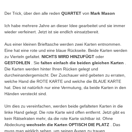
Der Trick, über den alle reden
QUARTET
von
Mark Mason
Ich habe mehrere Jahre an dieser Idee gearbeitet und sie immer
wieder verfeinert. Jetzt ist sie endlich einsatzbereit.
Aus einer kleinen Brieftasche werden zwei Karten entnommen.
Eine hat eine rote und eine blaue Rückseite. Beide Karten werden
zu Vierteln gefaltet.
NICHTS WIRD HINZUFÜGT
oder
GESTOHLEN
. Sie
falten einfach die beiden gleichen Karten
.
Die Karten werden hinter Ihren Rücken gelegt und
durcheinandergemischt. Der Zuschauer wird gebeten zu erraten,
welche Hand die ROTE KARTE und welche die BLAUE KARTE
hat. Dies ist natürlich nur eine Vermutung, da beide Karten in den
Händen versteckt sind.
Um dies zu vereinfachen, werden beide gefalteten Karten in die
linke Hand gelegt. Die rote Karte wird offen entfernt. Jetzt gibt es
kein Rätselraten mehr, da die rote Karte sichtbar ist. Ohne
Abdeckung
wechseln die Karten OPTISCH DIE PLATZ
. Das
muss man wirklich sehen, um seinen Augen zu trauen.